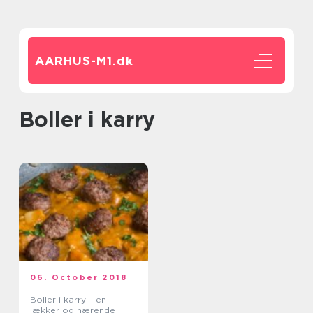
AARHUS-M1.
dk
boller i karry
06. October 2018
Boller i karry – en
lækker og nærende