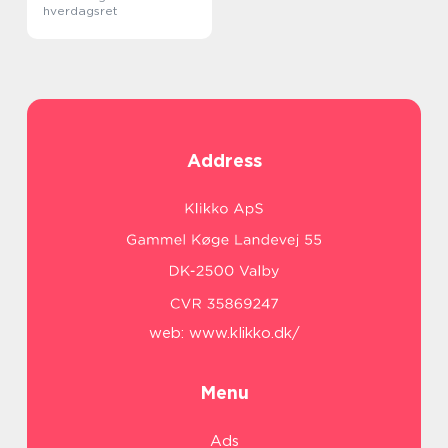
hverdagsret
Address
web:
www.klikko.dk/
Menu
Ads