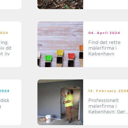
ig
forskel
2024
04. April 2024
ling
Find det rette
malerfirma i
t liv
København
 2024
14. February 202
disk
Professionelt
g
malerfirma i
København: Gør
dit hjem
funklende nyt