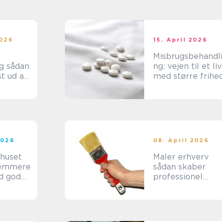
2026
15. April 2026
Misbrugsbehandl
dan
ng: vejen til et liv
t ud af
med større frihe
2026
08. April 2026
 huset
Maler erhverv
sådan skaber
d god
professionel
maling værdi for
virksomheder