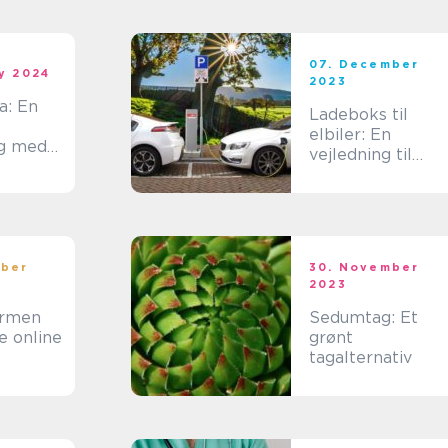
07. December
ry 2024
2023
a: En
Ladeboks til
elbiler: En
ng med
vejledning til
effektiv opladnin
mber
30. November
2023
armen
Sedumtag: Et
e online
grønt
tagalternativ