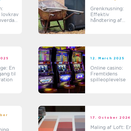
n:
Grenknusning:
 lovkrav
Effektiv
hverdag
håndtering af
 din
have- og
skovaffald
2025
12. March 2025
age: En
Online casino:
gang til
Fremtidens
ation
spilleoplevelse
ber
17. October 2024
Maling af Loft: E
ning