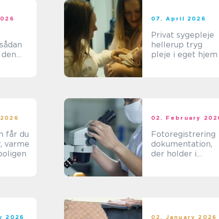
2026
07. April 2026
Privat sygepleje
hellerup tryg
 den
pleje i eget hjem
iske
lt
 2026
02. February 202
n får du
Fotoregistrering
r, varme
dokumentation,
boligen
der holder i
længden
ry 2026
02. January 2026