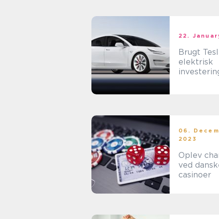
22. Janua
Brugt Tesl
elektrisk
investeri
stil
06. Dece
2023
Oplev ch
ved dansk
casinoer