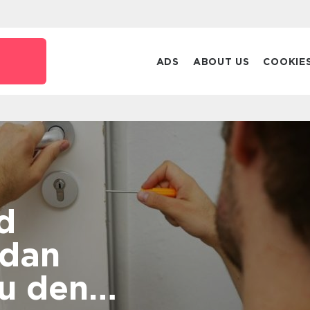
ADS
ABOUT US
COOKIE
d
u den