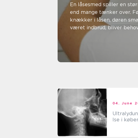
rette hjæl
En låsesmed spiller en stør
end mange tænker over. Fø
din sikk
knækker i låsen, døren smæk
været indbrud, bliver beho
en by som Herlev...
01. august 2026
Lars Pedersen
04. June 
Ultralydu
lse i køb