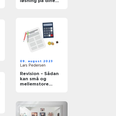
løsning på dine
glasproblemer
09. august 2023
Lars Pedersen
Revision – Sådan
kan små og
4
mellemstore
virksomheder få
styr på regnskabet