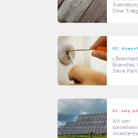
Svendborg
Dine Træg
Nyt Liv
03. Augus
Låsesmed
Brønshøj: 
Sikre Part
Låseservi
01. July 2
Alt om
solcellean
Investerin