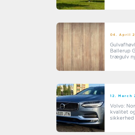
bæredygt
fremtid
04. April 
Gulvafhøv
Ballerup Giv dit
trægulv ny
12. March
Volvo: Nor
kvalitet o
sikkerhed