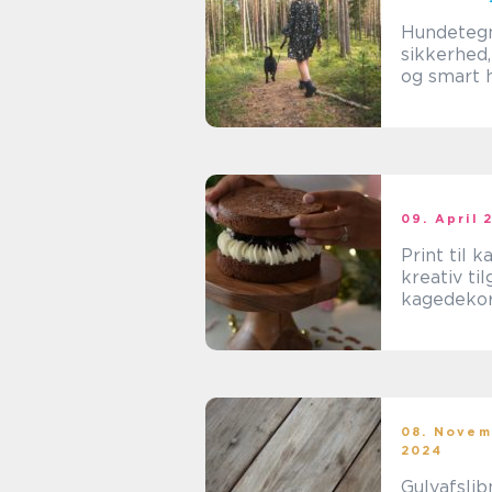
Hundeteg
sikkerhed,
og smart 
for dig og
hund
09. April 
Print til k
kreativ til
kagedekor
08. Novem
2024
Gulvafslib