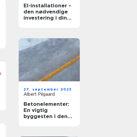
El-installationer –
den nødvendige
investering i din
bolig eller
virksomhed
6
27. september 2023
Albert Pilgaard
Betonelementer:
En vigtig
byggesten i den
moderne byggeri