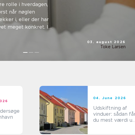
p til
re rolle i hverdagen,
rst når nøglen
erhed
ker i, eller der har
vet meget konkret. I
03. august 2026
Toke Larsen
04. June 2026
2026
Udskiftning af
ndersøge
vinduer: sådan få
enhavn
du mest værdi u
af projektet