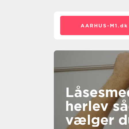
AARHUS-M1.
dk
Låsesme
herlev sådan
vælger d