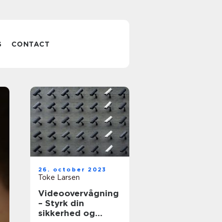
S
CONTACT
Transport til
26. october 2023
letland sådan
Toke Larsen
Videoovervågning
får du styr på
– Styrk din
sikkerhed og