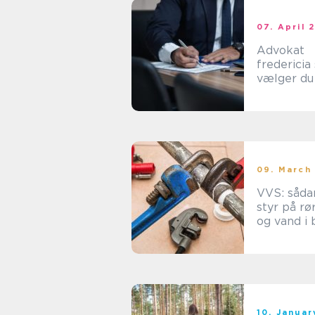
07. April 
Advokat
fredericia sådan
vælger du
rette jurid
hjælp loka
09. March
VVS: såda
styr på rø
og vand i 
10. Janua