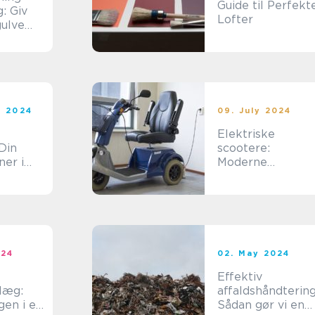
Guide til Perfekt
: Giv
Lofter
ulve
t 2024
09. July 2024
Elektriske
Din
scootere:
ner i
Moderne
ce
mobilitetsløsning
er
024
02. May 2024
Effektiv
læg:
affaldshåndtering
gen i en
Sådan gør vi en