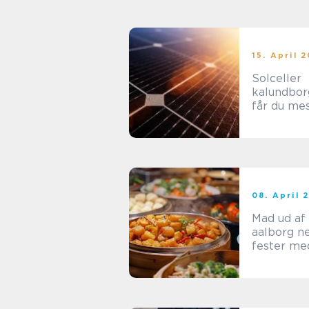
15. April 
Solceller
kalundborg så
får du mes
solen
08. April 
Mad ud af
aalborg nemmere
fester me
mad