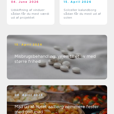
04. June 2026
15. April 2026
Udskiftning af vinduer:
Solceller kalundborg
sådan får du mest værdi
sådan får du mest ud af
ud af projektet
solen
15. April 2026
Misbrugsbehandling: vejen til et liv med
større frihed
08. April 2026
Mad ud af huset aalborg nemmere fester
med god mad