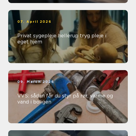
07. April 2026
Privat sygepleje hellerup tryg pleje i
eget hjem
09. March 2026
VVS: sådan får du styr på rør, varme og
vand i boligen