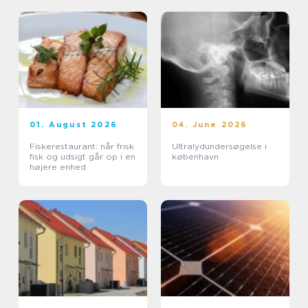
01. August 2026
04. June 2026
Fiskerestaurant: når frisk
Ultralydundersøgelse i
fisk og udsigt går op i en
københavn
højere enhed