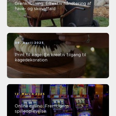
Grenknusning: Effektiv håndtering af
have- og skovaffald
09. April 2025
Print til kage: En kreativ tilgang til
kagedekoration
12. March 2025
Online casino: Fremtidens
spilleoplevelse