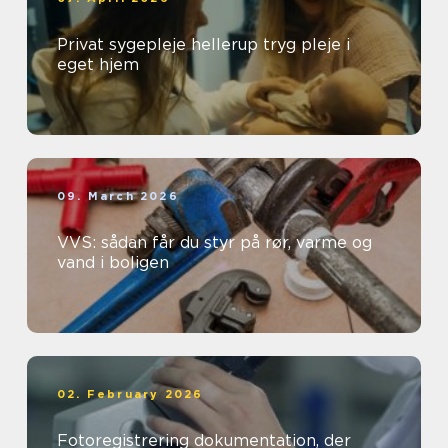
Privat sygepleje hellerup tryg pleje i
eget hjem
09. March 2026
VVS: sådan får du styr på rør, varme og
vand i boligen
02. February 2026
Fotoregistrering dokumentation, der