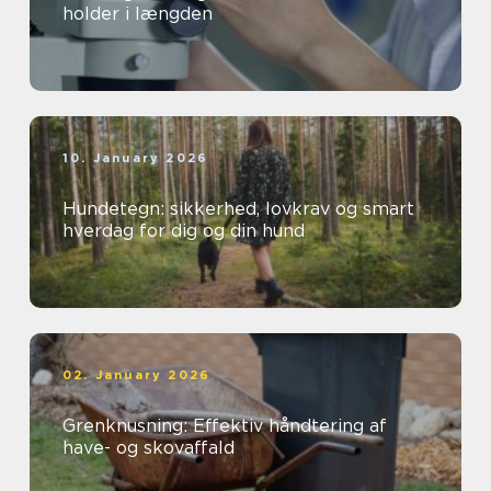
holder i længden
10. January 2026
Hundetegn: sikkerhed, lovkrav og smart
hverdag for dig og din hund
02. January 2026
Grenknusning: Effektiv håndtering af
have- og skovaffald