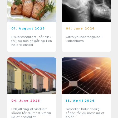
01. August 2026
04. June 2026
Fiskerestaurant: når frisk
Ultralydundersøgelse i
fisk og udsigt går op i en
københavn
højere enhed
04. June 2026
15. April 2026
Udskiftning af vinduer:
Solceller kalundborg
sådan får du mest værdi
sådan får du mest ud af
ud af projektet
solen