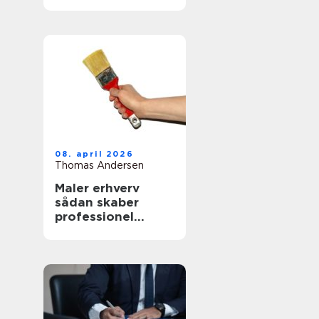
mad
08. april 2026
Thomas Andersen
Maler erhverv
sådan skaber
professionel
maling værdi for
virksomheder