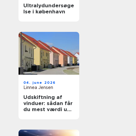
Ultralydundersøge
lse i københavn
04. june 2026
Linnea Jensen
Udskiftning af
vinduer: sådan får
du mest værdi ud
af projektet