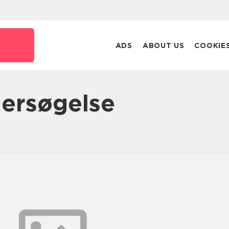
ADS
ABOUT US
COOKIE
dersøgelse