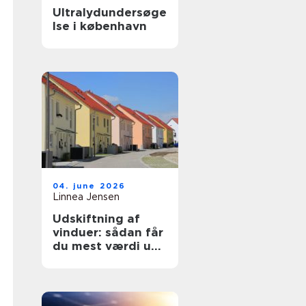
Ultralydundersøge
lse i københavn
04. june 2026
Linnea Jensen
Udskiftning af
vinduer: sådan får
du mest værdi ud
af projektet