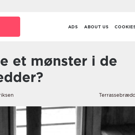
ADS
ABOUT US
COOKIE
ædder?
riksen
Terrassebræd