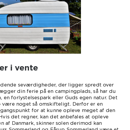
r i vente
ende seværdigheder, der ligger spredt over
lægger din ferie på en campingplads, så har du
, en forlystelsespark eller Guds egen natur. Det
 være noget så omskifteligt. Derfor er en
gangspunkt for at kunne opleve meget af den
 Hvis det regner, kan det anbefales at opleve
n af Danmark, skinner solen derimod kan
Djurs Sommerland og Fårup Sommerland være et