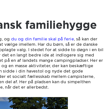
dansk familiehygge
g, og
du og din familie skal på ferie
, så kan der
 vælge imellem. Har du børn, så er de danske
plagte valg. I stedet for at sidde to døgn i en bil
er det en langt bedre ide at indlogere sig med
et på en af landets mange campingpladser. Her er
t og en masse aktiviteter, der kan beskæftige
n sidde i din havestol og nyde det gode
er et socialt fællesskab mellem campisterne,
en del af. Her på pladsen kan du simpelthen
, når det er allerbedst.