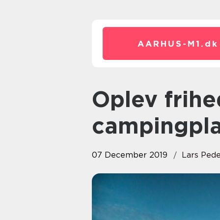
AARHUS-M1.
dk
Oplev friheden på Danmarks
campingpl
07 December 2019
Lars Ped