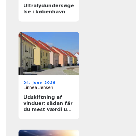
Ultralydundersøge
lse i københavn
04. june 2026
Linnea Jensen
Udskiftning af
vinduer: sådan får
du mest værdi ud
af projektet