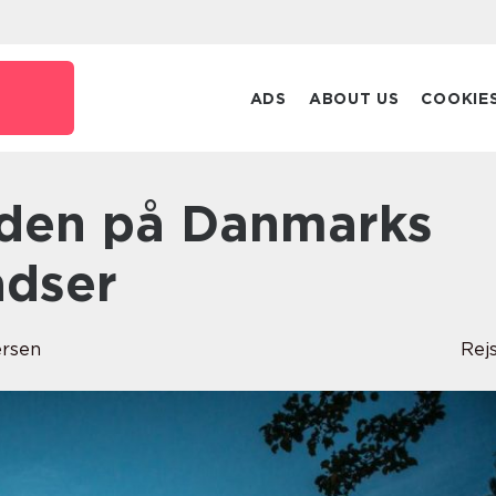
ADS
ABOUT US
COOKIE
adser
ersen
Rej