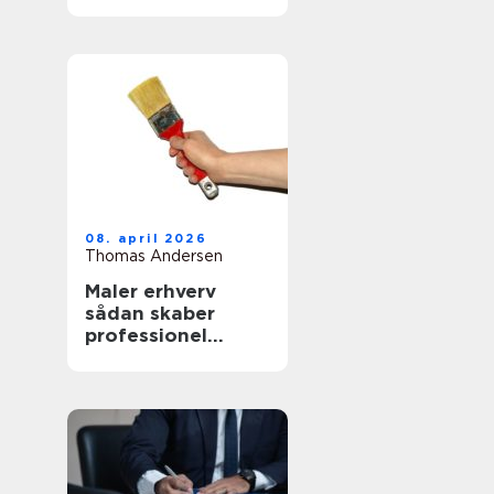
mad
08. april 2026
Thomas Andersen
Maler erhverv
sådan skaber
professionel
maling værdi for
virksomheder