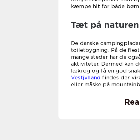
kæmpe hit for både børn
Tæt på naturen
De danske campingpladser
toiletbygning. På de fles
mange steder har de og
aktiviteter. Dermed kan d
lækrog og få en god sna
Vestjylland
findes der vir
eller måske på mountainbi
Rea