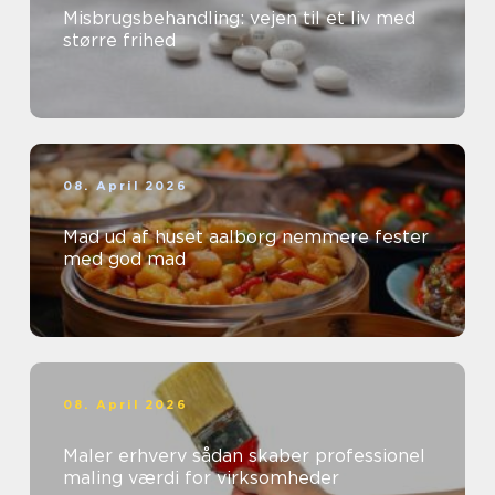
Misbrugsbehandling: vejen til et liv med
større frihed
08. April 2026
Mad ud af huset aalborg nemmere fester
med god mad
08. April 2026
Maler erhverv sådan skaber professionel
maling værdi for virksomheder