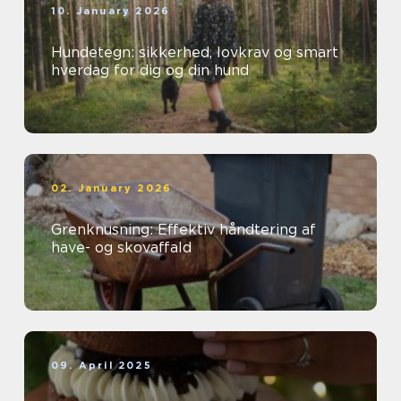
10. January 2026
Hundetegn: sikkerhed, lovkrav og smart
hverdag for dig og din hund
02. January 2026
Grenknusning: Effektiv håndtering af
have- og skovaffald
09. April 2025