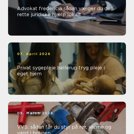
Advokat fredericia sådan vælger du den
rette juridiske hjælp lokalt
07. April 2026
Privat sygepleje hellerup tryg pleje i
eget hjem
09. March 2026
VVS: sådan får du styr på rør, varme og
vand i boligen