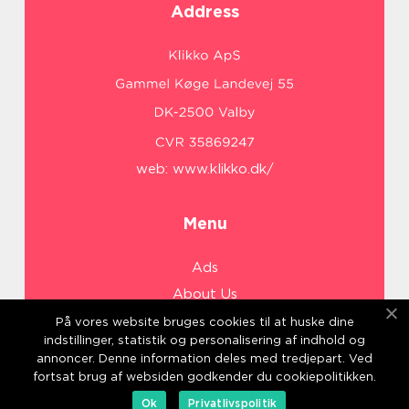
Address
web:
www.klikko.dk/
Menu
Ads
About Us
Cookies
På vores website bruges cookies til at huske dine
indstillinger, statistik og personalisering af indhold og
Contact
annoncer. Denne information deles med tredjepart. Ved
Sitemap
fortsat brug af websiden godkender du cookiepolitikken.
Ok
Privatlivspolitik