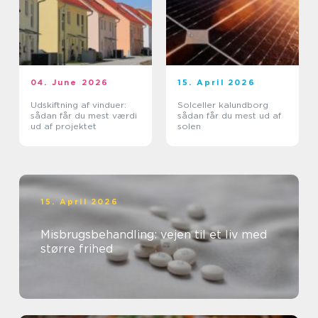
04. June 2026
15. April 2026
Udskiftning af vinduer:
Solceller kalundborg
sådan får du mest værdi
sådan får du mest ud af
ud af projektet
solen
15. April 2026
Misbrugsbehandling: vejen til et liv med
større frihed