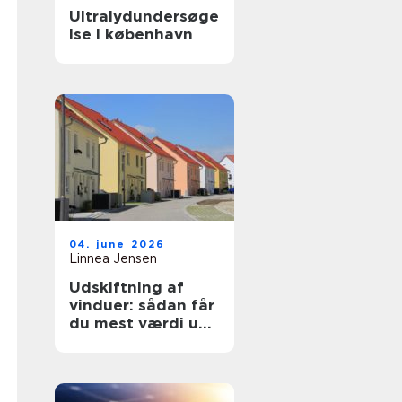
Ultralydundersøge
lse i københavn
04. june 2026
Linnea Jensen
Udskiftning af
vinduer: sådan får
du mest værdi ud
af projektet