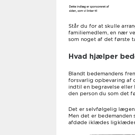
Står du for at skulle arra
familiemedlem, en nær ven
som noget af det første t
Hvad hjælper be
Blandt bedemandens frem
forsvarlig opbevaring af
indtil en begravelse elle
den person du som det fø
Det er selvfølgelig læge
Men det er bedemanden so
afdøde iklædes ligklæder