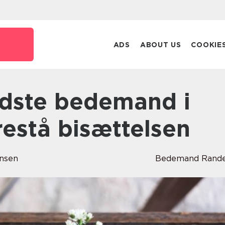
ADS
ABOUT US
COOKIE
estå bisættelsen
ensen
Bedemand Rande