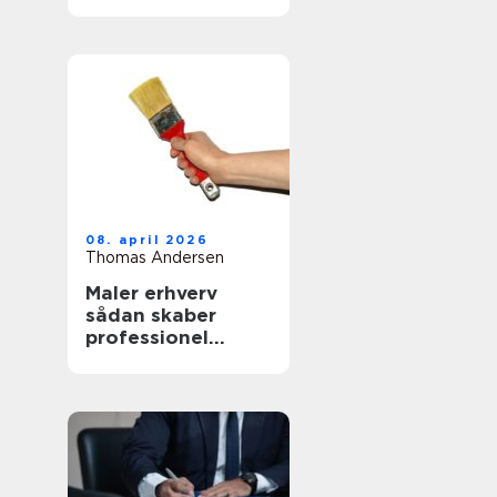
mad
08. april 2026
Thomas Andersen
Maler erhverv
sådan skaber
professionel
maling værdi for
virksomheder