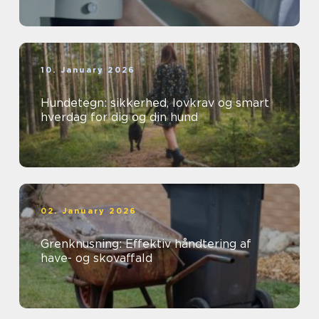
10. January 2026
Hundetegn: sikkerhed, lovkrav og smart
hverdag for dig og din hund
02. January 2026
Grenknusning: Effektiv håndtering af
have- og skovaffald