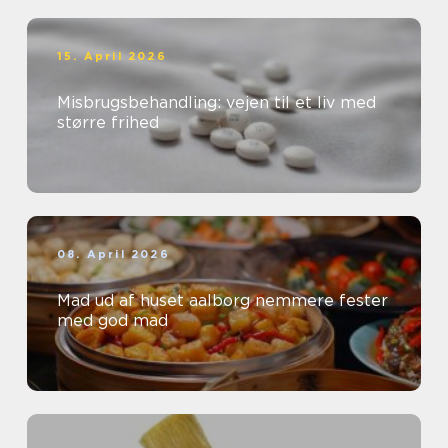
15. April 2026
Misbrugsbehandling: vejen til et liv med
større frihed
08. April 2026
Mad ud af huset aalborg nemmere fester
med god mad