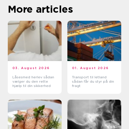
More articles
03. August 2026
01. August 2026
Låsesmed herlev sådan
Transport til letland
vælger du den rette
sådan får du styr på din
hjælp til din sikkerhed
fragt