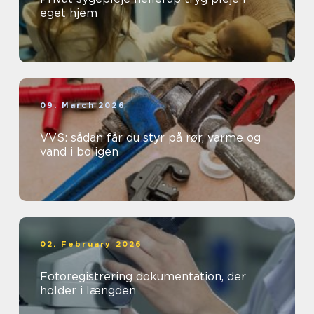
eget hjem
09. March 2026
VVS: sådan får du styr på rør, varme og
vand i boligen
02. February 2026
Fotoregistrering dokumentation, der
holder i længden