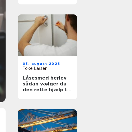
fagmand til
opgaven
03. august 2026
Toke Larsen
Låsesmed herlev
sådan vælger du
den rette hjælp til
din sikkerhed