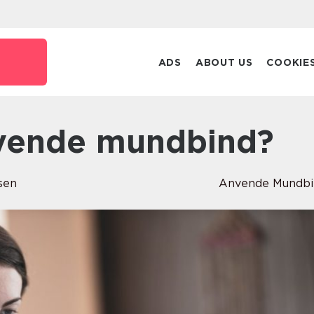
ADS
ABOUT US
COOKIE
nvende mundbind?
sen
Anvende Mundbi