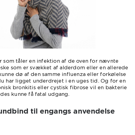
r som tåler en infektion af de oven for nævnte
eske som er svækket af alderdom eller en allerede
kunne dø af den samme influenza eller forkølelse
u har ligget underdrejet i en uges tid. Og for en
isk bronkitis eller cystisk fibrose vil en bakterie
ledes kunne få fatal udgang.
undbind til engangs anvendelse