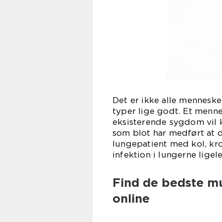
Det er ikke alle menneske
typer lige godt. Et menn
eksisterende sygdom vil 
som blot har medført at d
lungepatient med kol, kron
infektion i lungerne lige
Find de bedste m
online