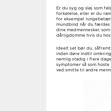
Er du syg og sløj som følg
forkølelse, eller er du ra
for eksempel lungebetæn
mundbind når du færdes i 
dine medmennesker, som er
dårligdomme hvis du hoste
Ideelt set bør du, såfrem
inden døre indtil omkring
nemlig stadig i flere dag
symptomer så som hoste o
ved smitte til andre menn