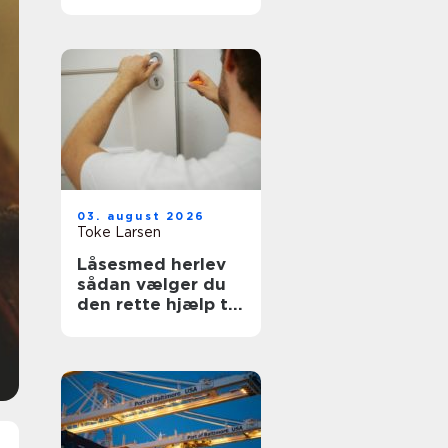
fagmand til
opgaven
03. august 2026
Toke Larsen
Låsesmed herlev
sådan vælger du
den rette hjælp til
din sikkerhed