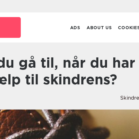
ADS
ABOUT US
COOKIE
ælp til skindrens?
Skindr