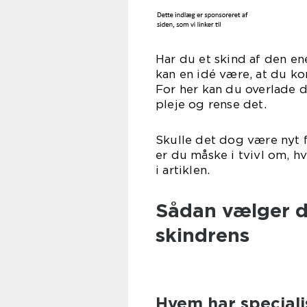
Har du et skind af den en
kan en idé være, at du kon
For her kan du overlade d
pleje o
Skulle det dog være nyt fo
er du måske i tvivl om, h
i ar
Sådan vælger du
skindrens
Hvem har specialis