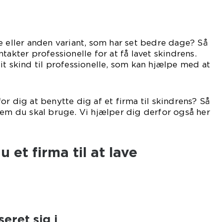
e eller anden variant, som har set bedre dage? Så
takter professionelle for at få lavet skindrens.
it skind til professionelle, som kan hjælpe med at
g rense det.
r dig at benytte dig af et firma til skindrens? Så
vem du skal bruge. Vi hjælper dig derfor også her
tiklen.
 et firma til at lave
eret sig i