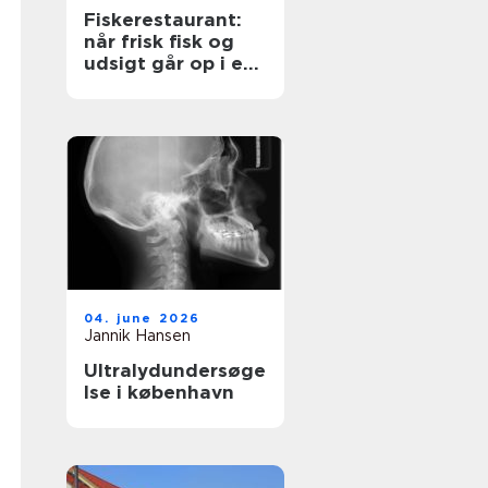
Fiskerestaurant:
når frisk fisk og
udsigt går op i en
højere enhed
04. june 2026
Jannik Hansen
Ultralydundersøge
lse i københavn