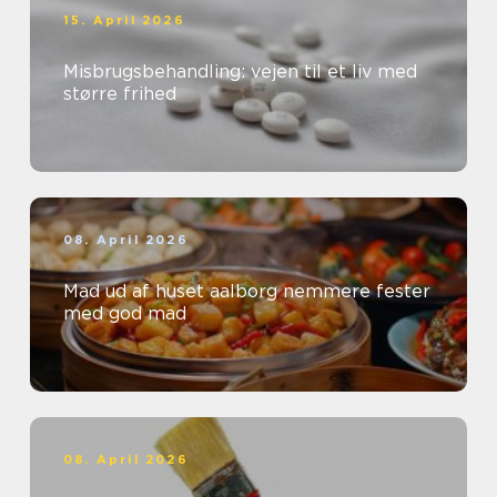
15. April 2026
Misbrugsbehandling: vejen til et liv med
større frihed
08. April 2026
Mad ud af huset aalborg nemmere fester
med god mad
08. April 2026