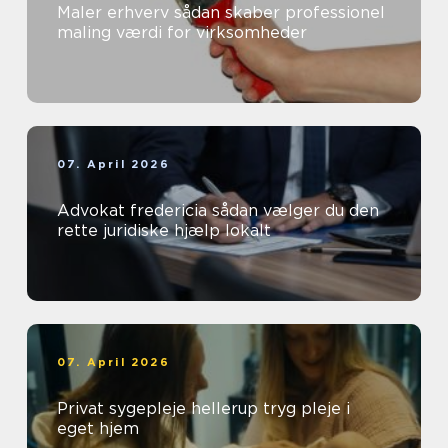
Maler erhverv sådan skaber professionel
maling værdi for virksomheder
07. April 2026
Advokat fredericia sådan vælger du den
rette juridiske hjælp lokalt
07. April 2026
Privat sygepleje hellerup tryg pleje i
eget hjem