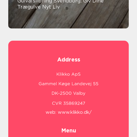
Gulvafslibning Svendborg: Giv Dine
Trægulve Nyt Liv
Address
web:
www.klikko.dk/
Menu