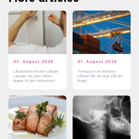
03. August 2026
01. August 2026
Låsesmed herlev sådan
Transport til letland
vælger du den rette
sådan får du styr på din
hjælp til din sikkerhed
fragt