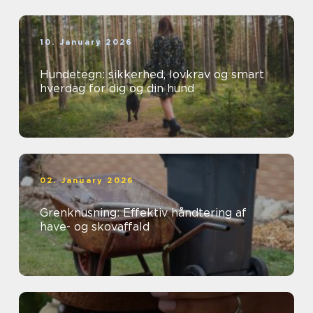
10. January 2026
Hundetegn: sikkerhed, lovkrav og smart
hverdag for dig og din hund
02. January 2026
Grenknusning: Effektiv håndtering af
have- og skovaffald