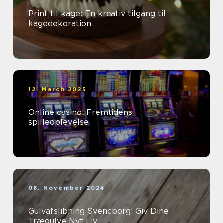
Print til kage: En kreativ tilgang til
kagedekoration
12. March 2025
Online casino: Fremtidens
spilleoplevelse
08. November 2024
Gulvafslibning Svendborg: Giv Dine
Trægulve Nyt Liv