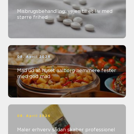
Misbrugsbehandling: vejen til et liv med
større frihed
08. April 2026
Mad ud af huset aalborg nemmere fester
med god mad
08. April 2026
Maler erhverv sådan skaber professionel