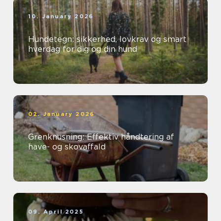
10. January 2026
Hundetegn: sikkerhed, lovkrav og smart
hverdag for dig og din hund
02. January 2026
Grenknusning: Effektiv håndtering af
have- og skovaffald
09. April 2025