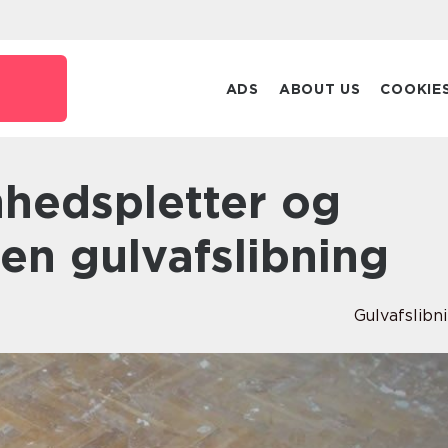
ADS
ABOUT US
COOKIE
en gulvafslibning
Gulvafslibn