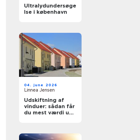
Ultralydundersøge
lse i københavn
04. june 2026
Linnea Jensen
Udskiftning af
vinduer: sådan får
du mest værdi ud
af projektet