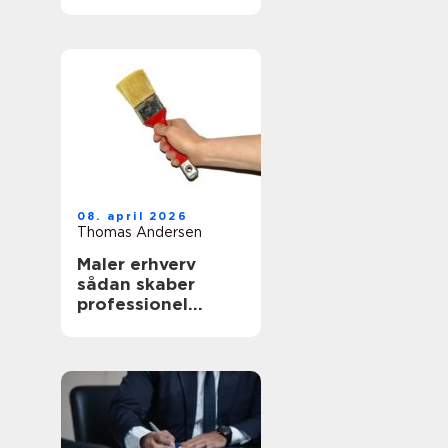
mad
08. april 2026
Thomas Andersen
Maler erhverv
sådan skaber
professionel
maling værdi for
virksomheder