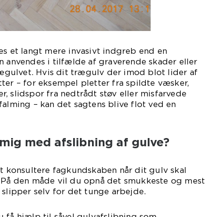
es et langt mere invasivt indgreb end en
n anvendes i tilfælde af graverende skader eller
rægulvet. Hvis dit trægulv der imod blot lider af
ter – for eksempel pletter fra spildte væsker,
, slidspor fra nedtrådt støv eller misfarvede
falming – kan det sagtens blive flot ved en
ig med afslibning af gulve?
at konsultere fagkundskaben når dit gulv skal
. På den måde vil du opnå det smukkeste og mest
 slipper selv for det tunge arbejde.
 få hjælp til såvel gulvafslibning som