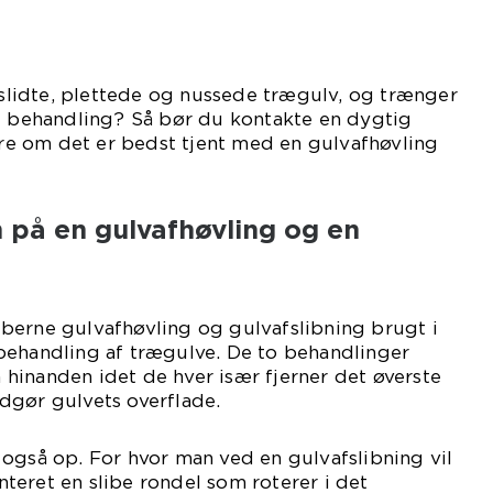
t slidte, plettede og nussede trægulv, og trænger
ig behandling? Så bør du kontakte en dygtig
e om det er bedst tjent med en gulvafhøvling
n på en gulvafhøvling og en
berne gulvafhøvling og gulvafslibning brugt i
behandling af trægulve. De to behandlinger
hinanden idet de hver især fjerner det øverste
dgør gulvets overflade.
også op. For hvor man ved en gulvafslibning vil
eret en slibe rondel som roterer i det