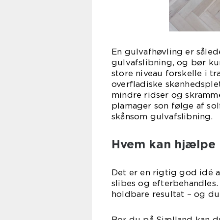
En gulvafhøvling er såled
gulvafslibning, og bør ku
store niveau forskelle i t
overfladiske skønhedsplet
mindre ridser og skrammer
plamager son følge af sol
skånsom gulvafslibning.
Hvem kan hjælpe m
Det er en rigtig god idé 
slibes og efterbehandles
holdbare resultat – og du
Bor du på Sjælland kan du