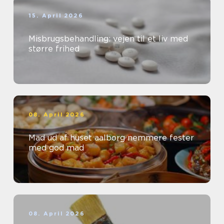
15. April 2026
Misbrugsbehandling: vejen til et liv med
større frihed
08. April 2026
Mad ud af huset aalborg nemmere fester
med god mad
08. April 2026