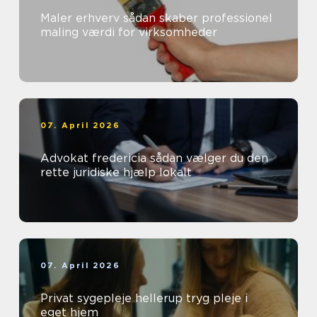
Maler erhverv sådan skaber professionel
maling værdi for virksomheder
07. April 2026
Advokat fredericia sådan vælger du den
rette juridiske hjælp lokalt
07. April 2026
Privat sygepleje hellerup tryg pleje i
eget hjem