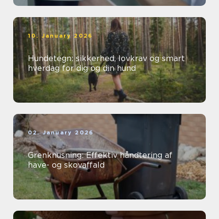
10. January 2026
Hundetegn: sikkerhed, lovkrav og smart
hverdag for dig og din hund
02. January 2026
Grenknusning: Effektiv håndtering af
have- og skovaffald