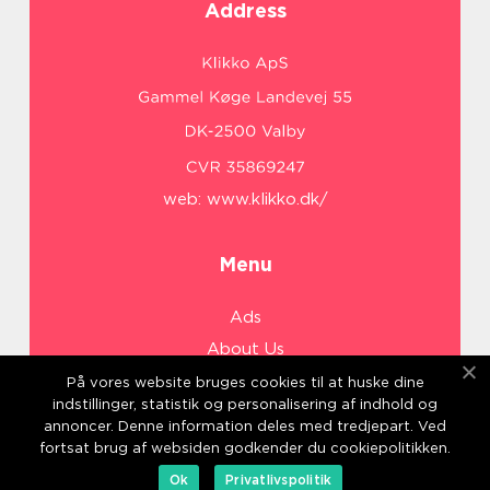
Address
web:
www.klikko.dk/
Menu
Ads
About Us
Cookies
På vores website bruges cookies til at huske dine
indstillinger, statistik og personalisering af indhold og
Contact
annoncer. Denne information deles med tredjepart. Ved
Sitemap
fortsat brug af websiden godkender du cookiepolitikken.
Ok
Privatlivspolitik