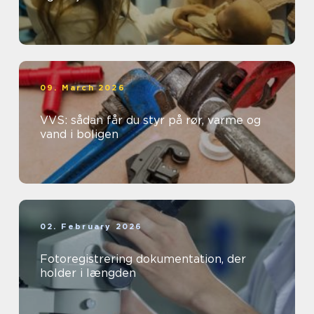
09. March 2026
VVS: sådan får du styr på rør, varme og
vand i boligen
02. February 2026
Fotoregistrering dokumentation, der
holder i længden