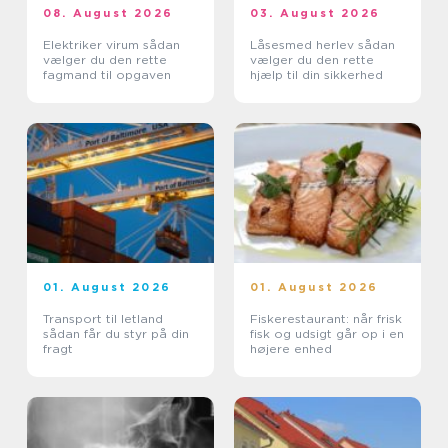
08. August 2026
03. August 2026
Elektriker virum sådan
Låsesmed herlev sådan
vælger du den rette
vælger du den rette
fagmand til opgaven
hjælp til din sikkerhed
01. August 2026
01. August 2026
Transport til letland
Fiskerestaurant: når frisk
sådan får du styr på din
fisk og udsigt går op i en
fragt
højere enhed