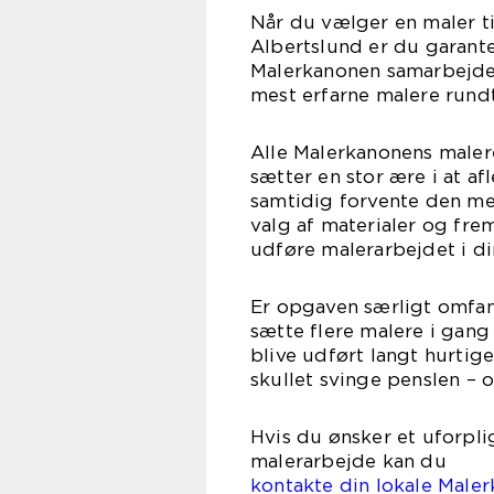
Når du vælger en maler t
Albertslund er du garante
Malerkanonen samarbejde
mest erfarne malere rundt
Alle Malerkanonens maler
sætter en stor ære i at af
samtidig forvente den me
valg af materialer og fr
udføre malerarbejdet i di
Er opgaven særligt omfan
sætte flere malere i gan
blive udført langt hurtig
skullet svinge penslen – 
Hvis du ønsker et uforpli
malerarbejde kan du
kontakte din lokale Male