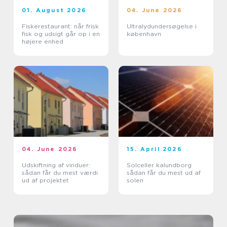
01. August 2026
04. June 2026
Fiskerestaurant: når frisk
Ultralydundersøgelse i
fisk og udsigt går op i en
københavn
højere enhed
04. June 2026
15. April 2026
Udskiftning af vinduer:
Solceller kalundborg
sådan får du mest værdi
sådan får du mest ud af
ud af projektet
solen