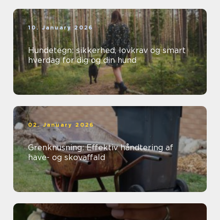
10. January 2026
Hundetegn: sikkerhed, lovkrav og smart
hverdag for dig og din hund
02. January 2026
Grenknusning: Effektiv håndtering af
have- og skovaffald