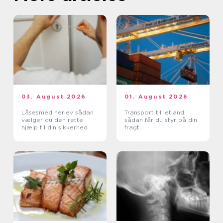
03. August 2026
01. August 2026
Låsesmed herlev sådan
Transport til letland
vælger du den rette
sådan får du styr på din
hjælp til din sikkerhed
fragt