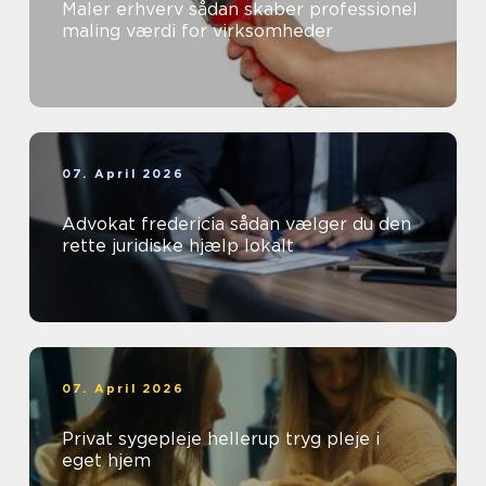
Maler erhverv sådan skaber professionel
maling værdi for virksomheder
07. April 2026
Advokat fredericia sådan vælger du den
rette juridiske hjælp lokalt
07. April 2026
Privat sygepleje hellerup tryg pleje i
eget hjem