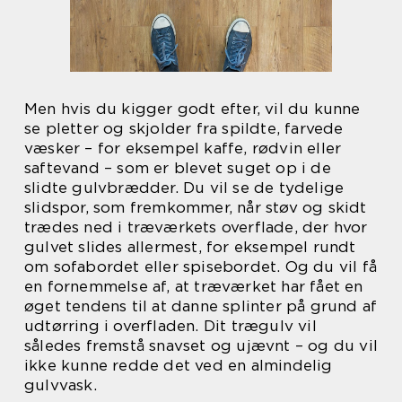
Men hvis du kigger godt efter, vil du kunne
se pletter og skjolder fra spildte, farvede
væsker – for eksempel kaffe, rødvin eller
saftevand – som er blevet suget op i de
slidte gulvbrædder. Du vil se de tydelige
slidspor, som fremkommer, når støv og skidt
trædes ned i træværkets overflade, der hvor
gulvet slides allermest, for eksempel rundt
om sofabordet eller spisebordet. Og du vil få
en fornemmelse af, at træværket har fået en
øget tendens til at danne splinter på grund af
udtørring i overfladen. Dit trægulv vil
således fremstå snavset og ujævnt – og du vil
ikke kunne redde det ved en almindelig
gulvvask.