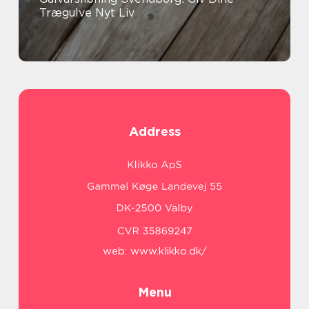
Trægulve Nyt Liv
Address
web:
www.klikko.dk/
Menu