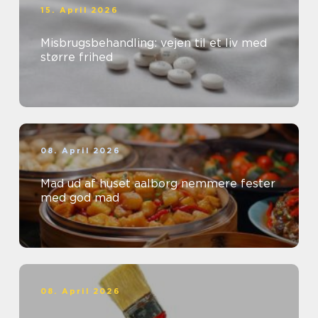
15. April 2026
Misbrugsbehandling: vejen til et liv med
større frihed
08. April 2026
Mad ud af huset aalborg nemmere fester
med god mad
08. April 2026