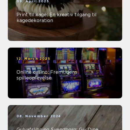
09. April 2025
Print til kage: En kreativ tilgang til
kagedekoration
12. March 2025
Online casino: Fremtidens
spilleoplevelse
08. November 2024
Gulvafslibning Svendborg: Giv Dine