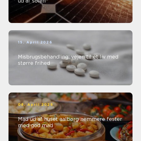
ud af solen
15. April 2026
Misbrugsbehandling: vejen til et liv med
større frihed
08. April 2026
Mad ud af huset aalborg nemmere fester
med god mad