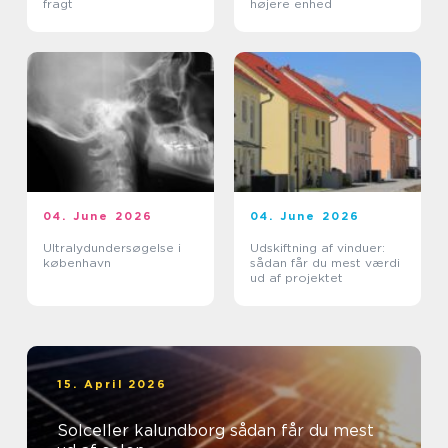
fragt
højere enhed
04. June 2026
04. June 2026
Ultralydundersøgelse i
Udskiftning af vinduer:
københavn
sådan får du mest værdi
ud af projektet
15. April 2026
Solceller kalundborg sådan får du mest