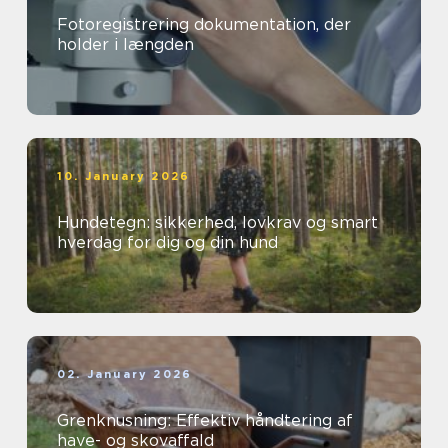
Fotoregistrering dokumentation, der
holder i længden
10. January 2026
Hundetegn: sikkerhed, lovkrav og smart
hverdag for dig og din hund
02. January 2026
Grenknusning: Effektiv håndtering af
have- og skovaffald