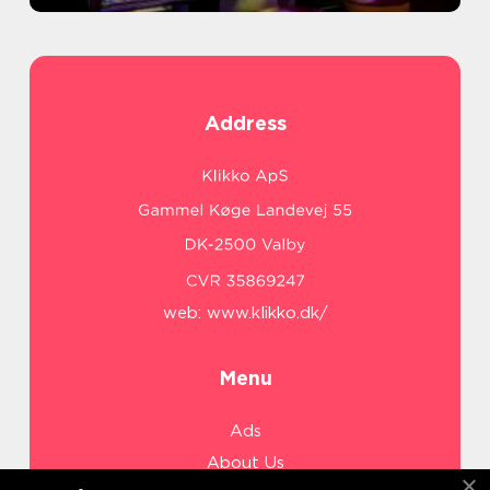
Address
web:
www.klikko.dk/
Menu
Ads
About Us