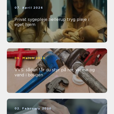
07. April 2026
Privat sygepleje hellerup tryg pleje i
eget hjem
09. March 2026
VVS: sådan får du styr på rør, varme og
vand i boligen
02. February 2026