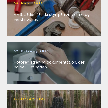
09. March 2026
VVS: sådan får du styr på rør, varme og
vand i boligen
02. February 2026
Fotoregistrering dokumentation, der
holder i længden
10. January 2026