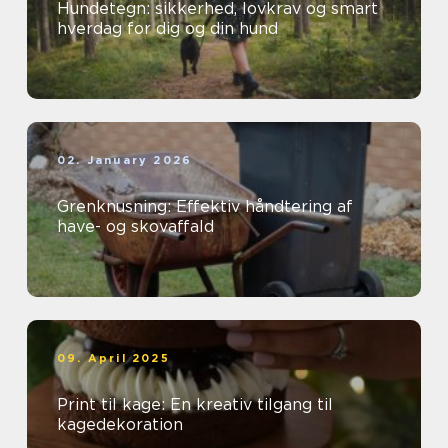
Hundetegn: sikkerhed, lovkrav og smart
hverdag for dig og din hund
02. January 2026
Grenknusning: Effektiv håndtering af
have- og skovaffald
09. April 2025
Print til kage: En kreativ tilgang til
kagedekoration