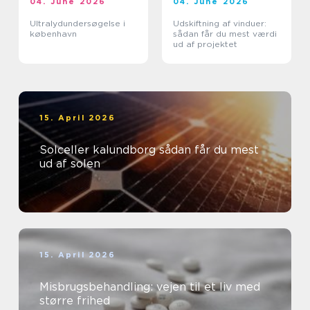
04. June 2026
04. June 2026
Ultralydundersøgelse i
Udskiftning af vinduer:
københavn
sådan får du mest værdi
ud af projektet
15. April 2026
Solceller kalundborg sådan får du mest
ud af solen
15. April 2026
Misbrugsbehandling: vejen til et liv med
større frihed