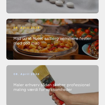
08. April 2026
Mad ud af huset aalborg nemmere fester
med god mad
08. April 2026
Maler erhverv sådan skaber professionel
maling værdi for virksomheder