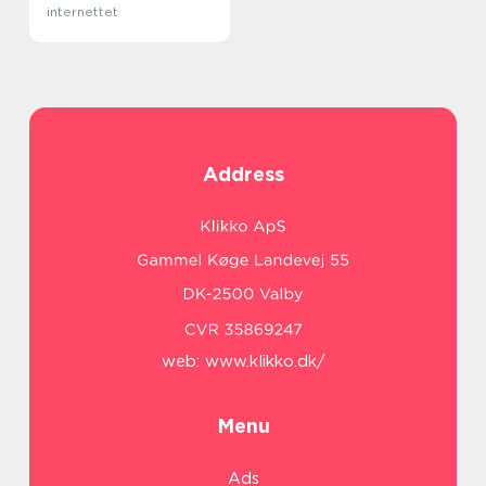
internettet
Address
web:
www.klikko.dk/
Menu
Ads