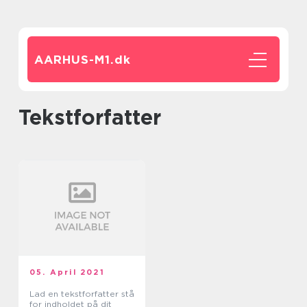
AARHUS-M1.
dk
tekstforfatter
05. April 2021
Lad en tekstforfatter stå
for indholdet på dit