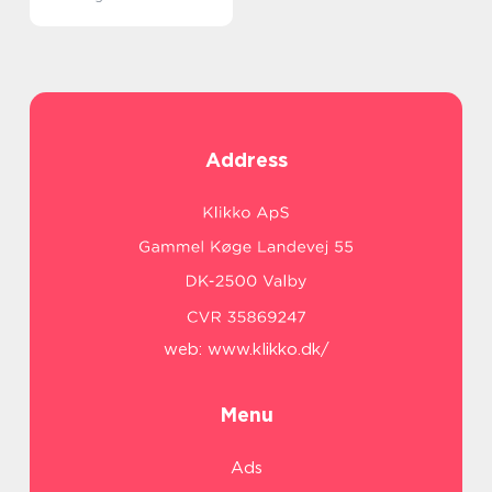
Address
web:
www.klikko.dk/
Menu
Ads