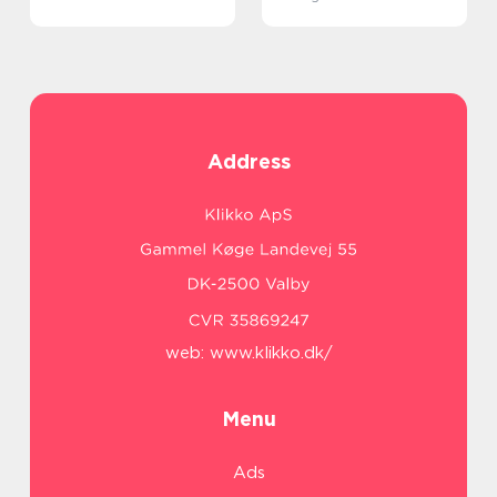
Address
web:
www.klikko.dk/
Menu
Ads