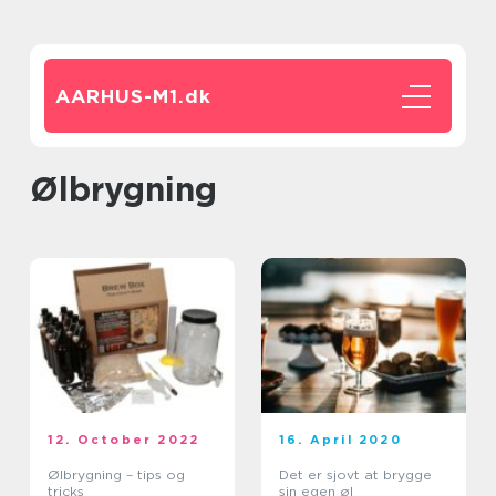
AARHUS-M1.
dk
ølbrygning
12. October 2022
16. April 2020
Ølbrygning – tips og
Det er sjovt at brygge
tricks
sin egen øl