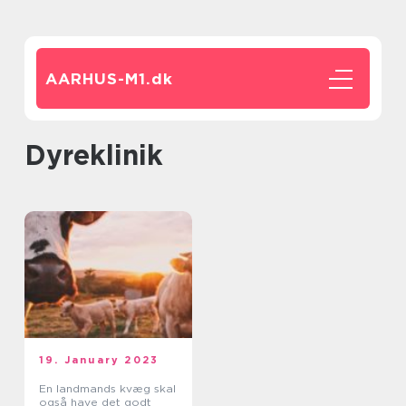
AARHUS-M1.
dk
dyreklinik
19. January 2023
En landmands kvæg skal
også have det godt