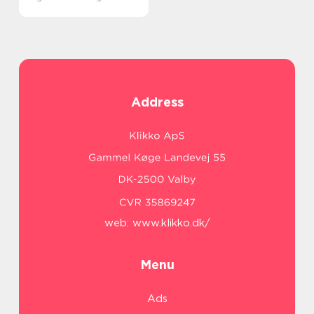
Address
web:
www.klikko.dk/
Menu
Ads