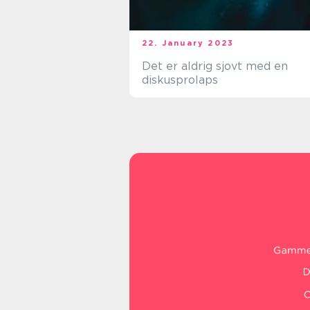
22. January 2023
Det er aldrig sjovt med en
diskusprolaps