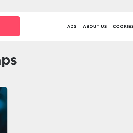
ADS
ABOUT US
COOKIE
aps