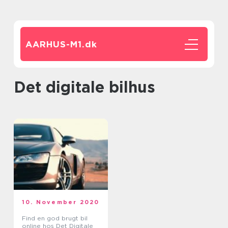
AARHUS-M1.
dk
Det digitale bilhus
10. November 2020
Find en god brugt bil
online hos Det Digitale