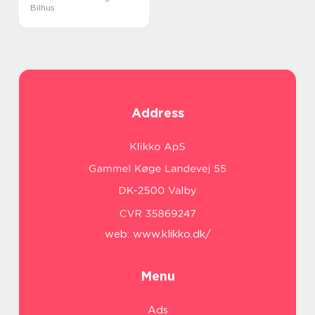
Bilhus
Address
web:
www.klikko.dk/
Menu
Ads