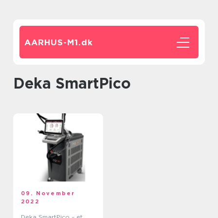
AARHUS-M1.
dk
Deka SmartPico
09. November
2022
Deka SmartPico – et