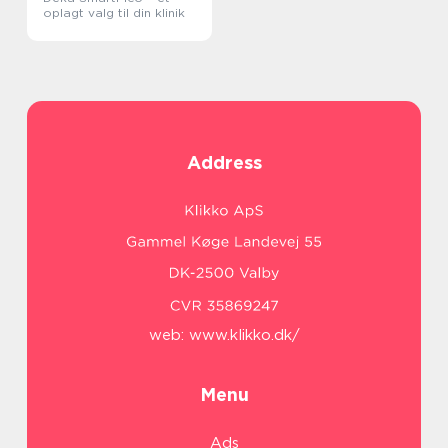
oplagt valg til din klinik
Address
web:
www.klikko.dk/
Menu
Ads