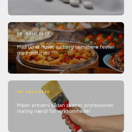
08. April 2026
Mad ud af huset aalborg nemmere fester
med god mad
08. April 2026
Maler erhverv sådan skaber professionel
maling værdi for virksomheder