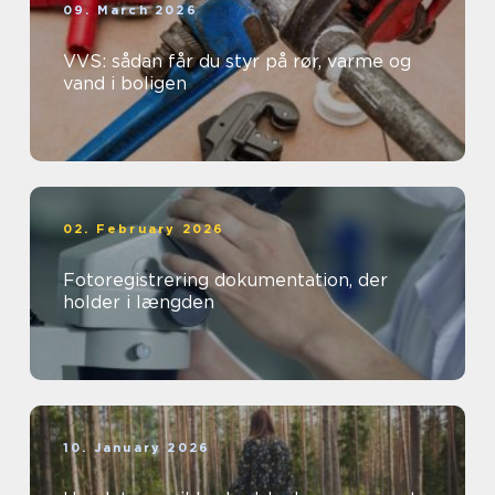
09. March 2026
VVS: sådan får du styr på rør, varme og
vand i boligen
02. February 2026
Fotoregistrering dokumentation, der
holder i længden
10. January 2026