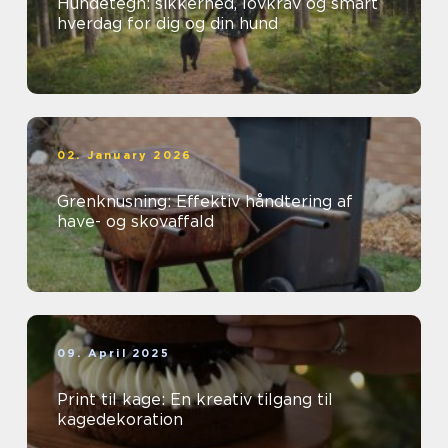
Hundetegn: sikkerhed, lovkrav og smart
hverdag for dig og din hund
02. January 2026
Grenknusning: Effektiv håndtering af
have- og skovaffald
09. April 2025
Print til kage: En kreativ tilgang til
kagedekoration