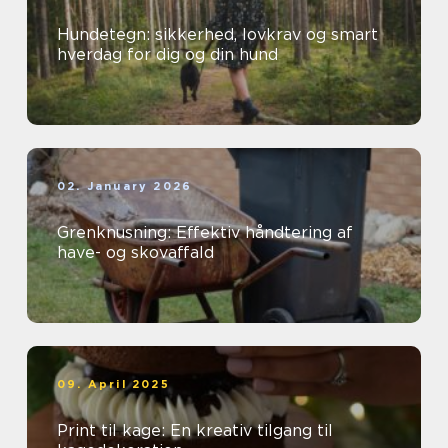
Hundetegn: sikkerhed, lovkrav og smart
hverdag for dig og din hund
02. January 2026
Grenknusning: Effektiv håndtering af
have- og skovaffald
09. April 2025
Print til kage: En kreativ tilgang til