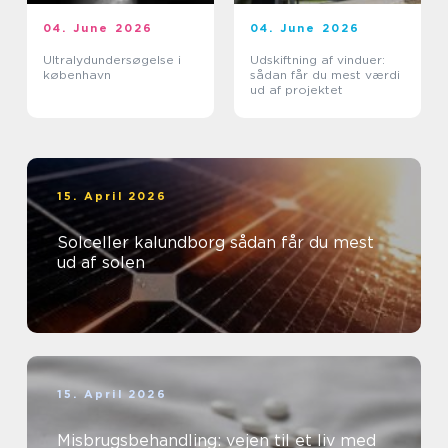
04. June 2026
04. June 2026
Ultralydundersøgelse i
Udskiftning af vinduer:
københavn
sådan får du mest værdi
ud af projektet
15. April 2026
Solceller kalundborg sådan får du mest
ud af solen
15. April 2026
Misbrugsbehandling: vejen til et liv med