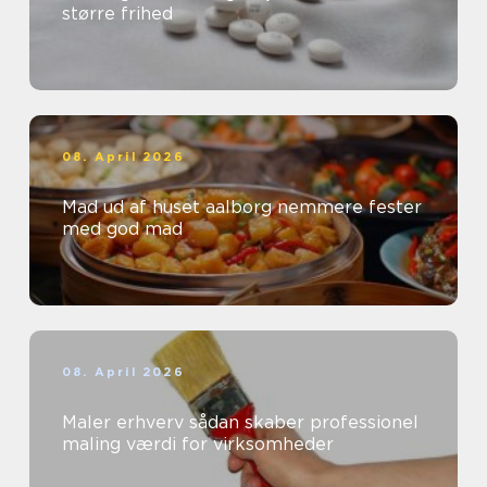
større frihed
08. April 2026
Mad ud af huset aalborg nemmere fester
med god mad
08. April 2026
Maler erhverv sådan skaber professionel
maling værdi for virksomheder