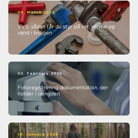
09. March 2026
VVS: sådan får du styr på rør, varme og
vand i boligen
02. February 2026
Fotoregistrering dokumentation, der
holder i længden
10. January 2026