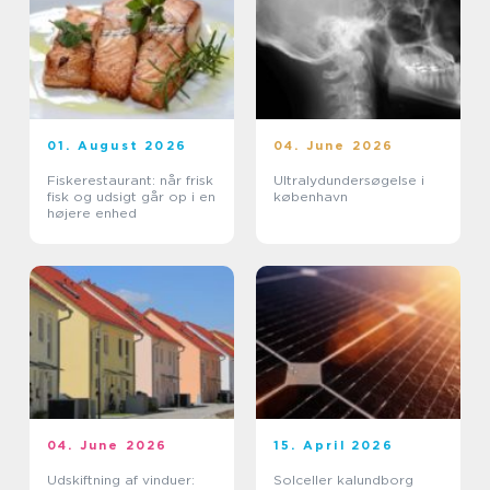
01. August 2026
04. June 2026
Fiskerestaurant: når frisk
Ultralydundersøgelse i
fisk og udsigt går op i en
københavn
højere enhed
04. June 2026
15. April 2026
Udskiftning af vinduer:
Solceller kalundborg