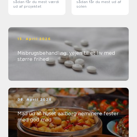
sådan får du mest værdi
sådan får du mest ud af
ud af projektet
solen
15. April 2026
Misbrugsbehandling: vejen til et liv med
større frihed
08. April 2026
Mad ud af huset aalborg nemmere fester
med god mad