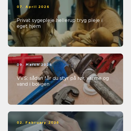
07. April 2026
Privat sygepleje hellerup tryg pleje i
eget hjem
09. March 2026
VVS: sådan får du styr på rør, varme og
vand i boligen
02. February 2026