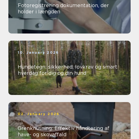
Fotoregistrering dokumentation, der
holder i længden
10. January 2026
Hundetegn: sikkerhed, lovkrav og smart
hverdag for dig og din hund
02. January 2026
Grenknusning: Effektiv håndtering af
have- og skovaffald